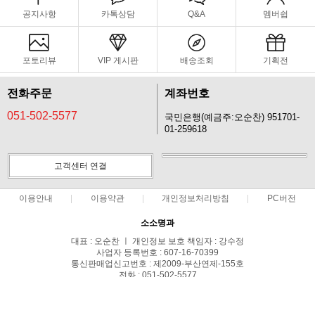
공지사항
카톡상담
Q&A
멤버쉽
포토리뷰
VIP 게시판
배송조회
기획전
전화주문
계좌번호
051-502-5577
국민은행(예금주:오순찬) 951701-
01-259618
고객센터 연결
이용안내
이용약관
개인정보처리방침
PC버전
소소명과
대표 : 오순찬 ㅣ 개인정보 보호 책임자 : 강수정
사업자 등록번호 : 607-16-70399
통신판매업신고번호 : 제2009-부산연제-155호
전화 : 051-502-5577
주소 : 부산시 연제구 거제1동 1492-3 대한타워빌딩 B1,1층
COPYRIGHT(C)소소명과 ALL RIGHTS RESERVED.